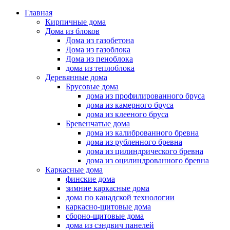
Главная
Кирпичные дома
Дома из блоков
Дома из газобетона
Дома из газоблока
Дома из пеноблока
дома из теплоблока
Деревянные дома
Брусовые дома
дома из профилированного бруса
дома из камерного бруса
дома из клееного бруса
Бревенчатые дома
дома из калиброванного бревна
дома из рубленного бревна
дома из цилиндрического бревна
дома из оцилиндрованного бревна
Каркасные дома
финские дома
зимние каркасные дома
дома по канадской технологии
каркасно-щитовые дома
сборно-щитовые дома
дома из сэндвич панелей