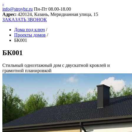
-
info@stroybz.ru
Пн-Пт 08.00-18.00
Адрес:
420124,
Казань
,
Меридианная улица, 15
ЗАКАЗАТЬ ЗВОНОК
Дома под ключ
/
Проекты домов
/
БК001
БК001
Стильный одноэтажный дом с двускатной кровлей и
грамотной планировкой